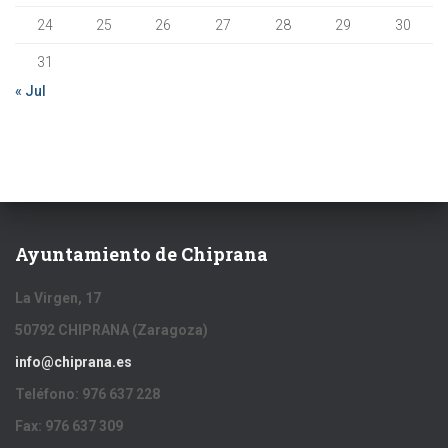
24
25
26
27
28
29
30
31
« Jul
Ayuntamiento de Chiprana
La Virgen, 17
50792 CHIPRANA (Zaragoza)
info@chiprana.es
Teléfono: 976 637 228
Fax: 976 637 309